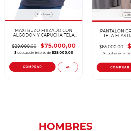
6 colores
2 co
MAXI BUZO FRIZADO CON
PANTALON CR
ALGODON Y CAPUCHA TELA
TELA ELAST
ELASTIZADA CALIDAD
FRESCA TIR
PREMIUM
$75.000,00
BOLSILLO
$
$89.000,00
$85.000,00
PRE
3
cuotas sin interés de
$25.000,00
3
cuotas sin inte
COMPRAR
COMPRAR
HOMBRES