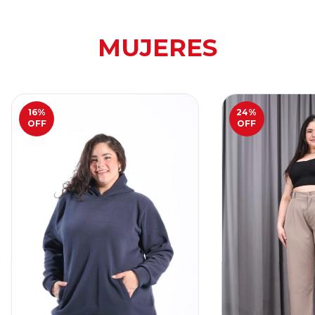
MUJERES
16
%
24
%
OFF
OFF