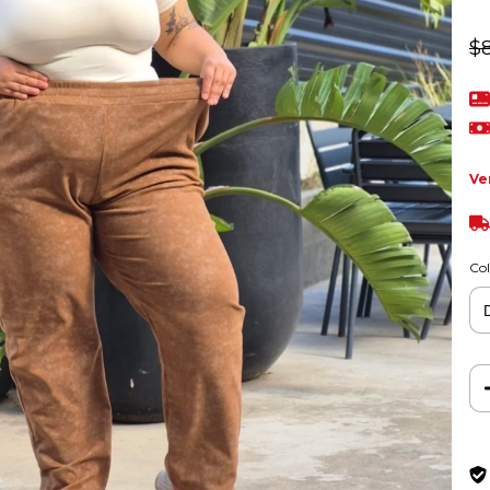
$
Ve
Col