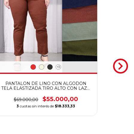
+3
PANTALON DE LINO CON ALGODON
TELA ELASTIZADA TIRO ALTO CON LAZO
Y BOLSILLOS CALIDAD PREMIUM
$55.000,00
$69.000,00
3
cuotas sin interés de
$18.333,33
PANTA
PREM
$89
3
c