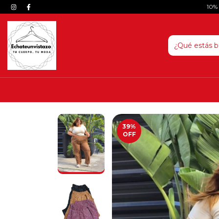
10%
39
%
OFF