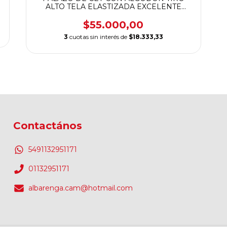
O
ALTO TELA ELASTIZADA EXCELENTE
CALIDAD
$55.000,00
3
cuotas sin interés de
$18.333,33
Contactános
5491132951171
01132951171
albarenga.cam@hotmail.com