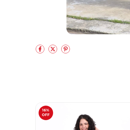
16
%
OFF