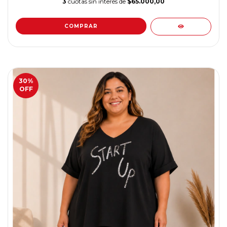
3
cuotas sin interés de
$65.000,00
COMPRAR
30
%
OFF