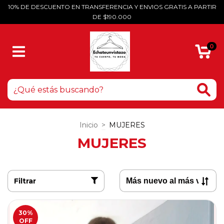
10% DE DESCUENTO EN TRANSFERENCIA Y ENVIOS GRATIS A PARTIR
DE $190.000
0
Inicio
>
MUJERES
MUJERES
Filtrar
30
%
OFF