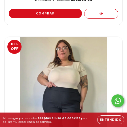
COMPRAR
18
%
OFF
Al navegar por este sitio
aceptás el uso de cookies
para
ENTENDIDO
agilizar tu experiencia de compra.