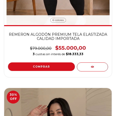
6 colores
REMERON ALGODÓN PREMIUM TELA ELASTIZADA
CALIDAD IMPORTADA
$55.000,00
$79.000,00
3
cuotas sin interés de
$18.333,33
COMPRAR
30
%
OFF