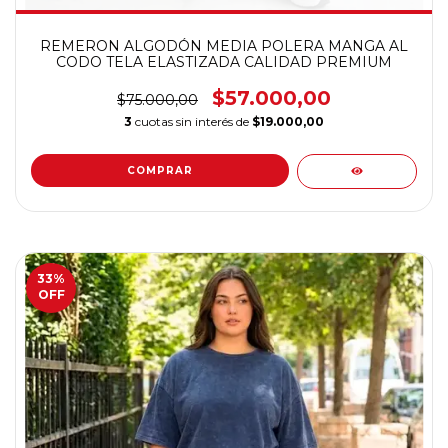
REMERON ALGODÓN MEDIA POLERA MANGA AL
CODO TELA ELASTIZADA CALIDAD PREMIUM
$57.000,00
$75.000,00
3
cuotas sin interés de
$19.000,00
COMPRAR
33
%
OFF