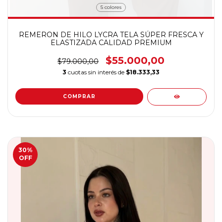
5 colores
REMERON DE HILO LYCRA TELA SÚPER FRESCA Y
ELASTIZADA CALIDAD PREMIUM
$55.000,00
$79.000,00
3
cuotas sin interés de
$18.333,33
COMPRAR
30
%
OFF