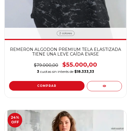
2 colores
REMERON ALGODON PREMIUM TELA ELASTIZADA
TIENE UNA LEVE CAÍDA EVASE
$55.000,00
$79.000,00
3
cuotas sin interés de
$18.333,33
COMPRAR
24
%
OFF