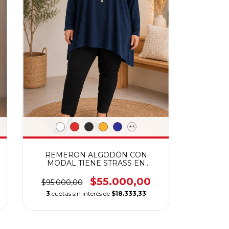
+3
REMERON ALGODÓN CON
MODAL TIENE STRASS EN
CUELLO TELA ELASTIZADA
CALIDAD PREMIUM
$55.000,00
$95.000,00
3
cuotas sin interés de
$18.333,33