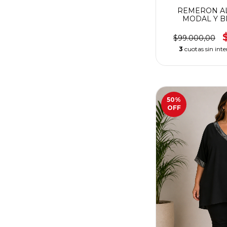
REMERON A
MODAL Y B
ELASTIZADA C
$99.000,00
3
cuotas sin inte
50
%
OFF