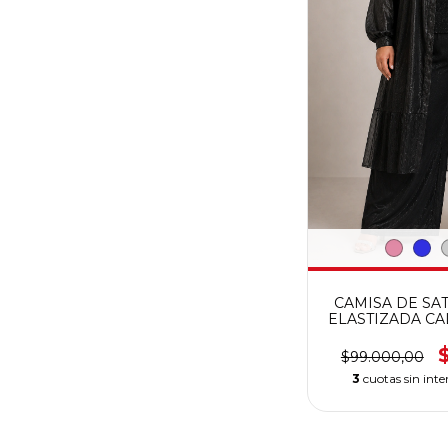
CAMISA DE SA
ELASTIZADA C
$99.000,00
3
cuotas sin inte