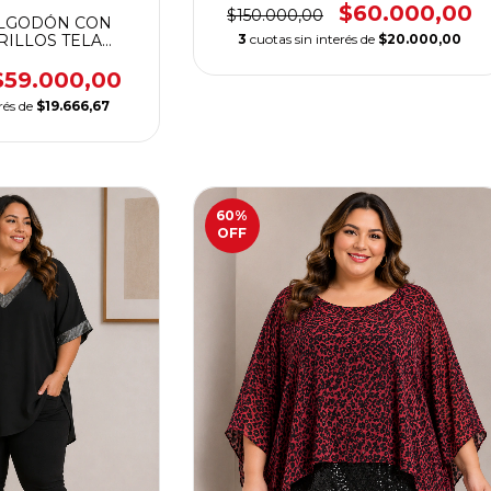
$60.000,00
$150.000,00
LGODÓN CON
RILLOS TELA
3
cuotas sin interés de
$20.000,00
ALIDAD PREMIUM
$59.000,00
rés de
$19.666,67
60
%
OFF