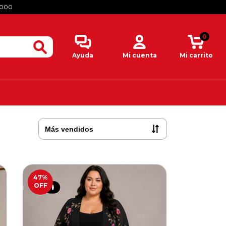
.000
0
Ayuda
Mi cuenta
Mi carrito
47
%
OFF