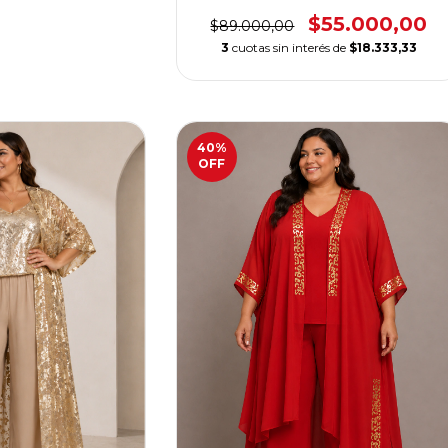
CALIDAD PREMIUM
$55.000,00
$89.000,00
3
cuotas sin interés de
$18.333,33
40
%
OFF