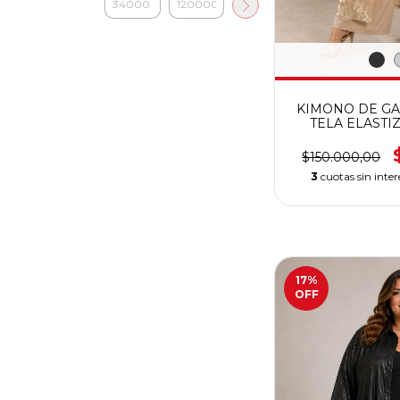
KIMONO DE GA
TELA ELASTI
PRE
$150.000,00
3
cuotas sin inte
17
%
OFF