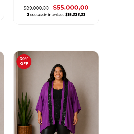
ELASTIZADA CALIDAD PREMIUM
$55.000,00
$89.000,00
3
cuotas sin interés de
$18.333,33
30
%
OFF