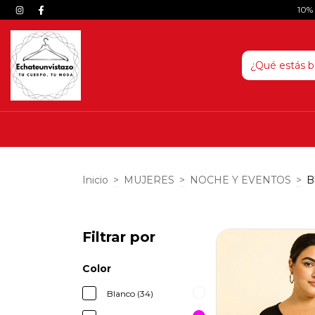
10%
Inicio
>
MUJERES
>
NOCHE Y EVENTOS
>
B
Filtrar por
Color
Blanco (34)