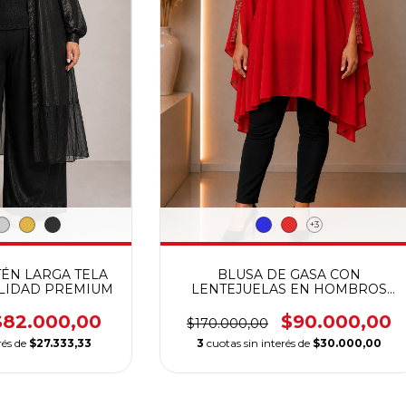
+3
TÉN LARGA TELA
BLUSA DE GASA CON
ALIDAD PREMIUM
LENTEJUELAS EN HOMBROS
TELA ELASTIZADA CALIDAD
PREMIUM
$82.000,00
$90.000,00
$170.000,00
rés de
$27.333,33
3
cuotas sin interés de
$30.000,00