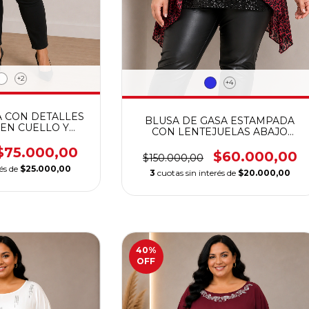
+2
+4
A CON DETALLES
BLUSA DE GASA ESTAMPADA
 EN CUELLO Y
CON LENTEJUELAS ABAJO
A ELASTIZADA
CALIDAD PREMIUM
 PREMIUM
$75.000,00
$60.000,00
$150.000,00
rés de
$25.000,00
3
cuotas sin interés de
$20.000,00
40
%
OFF