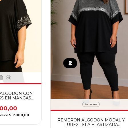
+3
 ALGODON CON
SS EN MANGAS
ZADA CALIDAD
4 colores
MIUM
000,00
rés de
$17.000,00
REMERON ALGODON MODAL Y
LUREX TELA ELASTIZADA