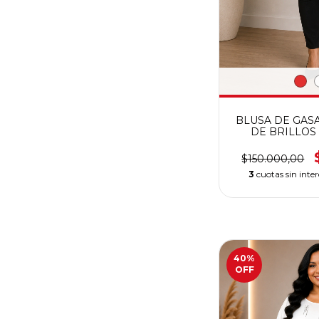
BLUSA DE GAS
DE BRILLOS
MANGAS TEL
CALIDAD
$150.000,00
3
cuotas sin inte
40
%
OFF