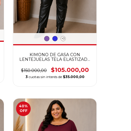
+3
KIMONO DE GASA CON
LENTEJUELAS TELA ELASTIZADA
CALIDAD PREMIUM
$105.000,00
$150.000,00
3
cuotas sin interés de
$35.000,00
40
%
OFF