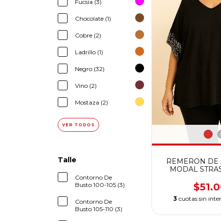
Fucsia (3)
Chocolate (1)
Cobre (2)
Ladrillo (1)
Negro (32)
Vino (2)
Mostaza (2)
VER TODOS
Talle
REMERON DE
MODAL STRA
TELA ELASTI
Contorno De
PRE
Busto 100-105 (3)
$51.
3
cuotas sin inte
Contorno De
Busto 105-110 (3)