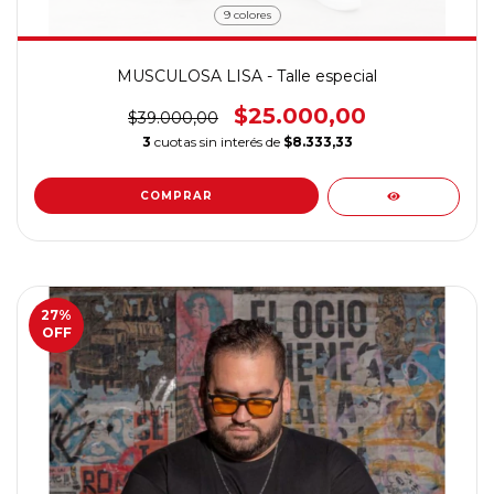
9 colores
MUSCULOSA LISA - Talle especial
$25.000,00
$39.000,00
3
cuotas sin interés de
$8.333,33
COMPRAR
27
%
OFF