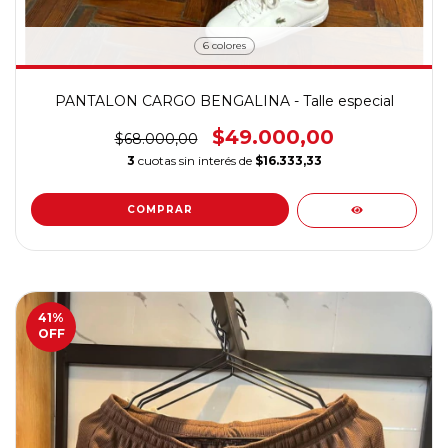
6 colores
PANTALON CARGO BENGALINA - Talle especial
$49.000,00
$68.000,00
3
cuotas sin interés de
$16.333,33
COMPRAR
41
%
OFF