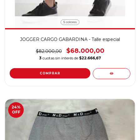
5 colores
JOGGER CARGO GABARDINA - Talle especial
$68.000,00
$82.000,00
3
cuotas sin interés de
$22.666,67
COMPRAR
24
%
OFF