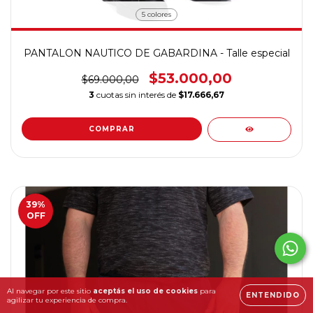
5 colores
PANTALON NAUTICO DE GABARDINA - Talle especial
$53.000,00
$69.000,00
3
cuotas sin interés de
$17.666,67
COMPRAR
39
%
OFF
Al navegar por este sitio
aceptás el uso de cookies
para
ENTENDIDO
agilizar tu experiencia de compra.