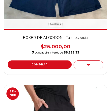
5 colores
BOXER DE ALGODON - Talle especial
$25.000,00
3
cuotas sin interés de
$8.333,33
COMPRAR
21
%
OFF