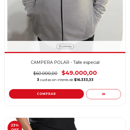
9 colores
CAMPERA POLAR - Talle especial
$49.000,00
$60.000,00
3
cuotas sin interés de
$16.333,33
COMPRAR
23
%
OFF