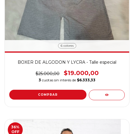
6 colores
BOXER DE ALGODON Y LYCRA - Talle especial
$19.000,00
$25.000,00
3
cuotas sin interés de
$6.333,33
COMPRAR
36
%
OFF