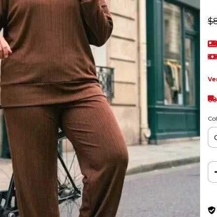
$
Ve
Col