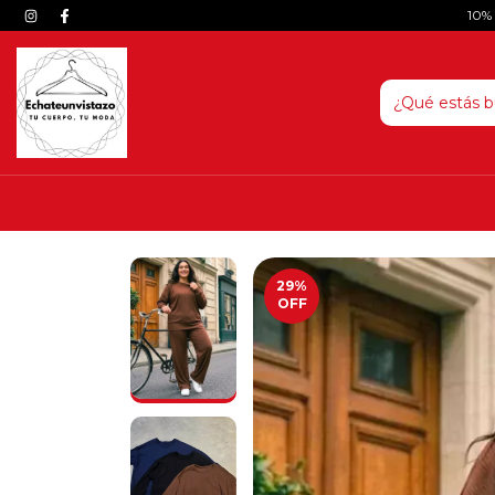
10%
29
%
OFF