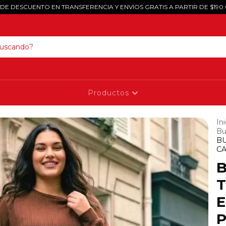
 DE DESCUENTO EN TRANSFERENCIA Y ENVIOS GRATIS A PARTIR DE $190
Productos
Ini
Bu
BU
C
E