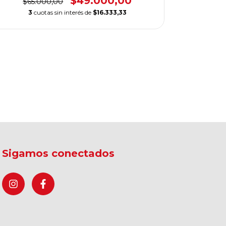
$49.000,00
$65.000,00
CUEL
3
cuotas sin interés de
$16.333,33
$15
3
c
Sigamos conectados