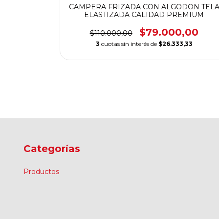
NA TELA
CAMPERA FRIZADA CON ALGODON TEL
EMIUM
ELASTIZADA CALIDAD PREMIUM
,00
$79.000,00
$110.000,00
,33
3
cuotas sin interés de
$26.333,33
Categorías
Productos