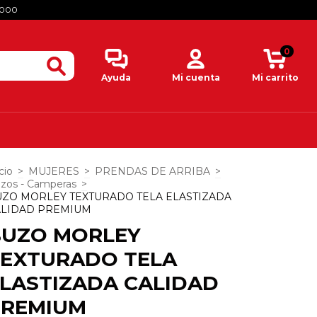
.000
0
Ayuda
Mi cuenta
Mi carrito
cio
>
MUJERES
>
PRENDAS DE ARRIBA
>
zos - Camperas
>
ZO MORLEY TEXTURADO TELA ELASTIZADA
ALIDAD PREMIUM
BUZO MORLEY
TEXTURADO TELA
LASTIZADA CALIDAD
PREMIUM