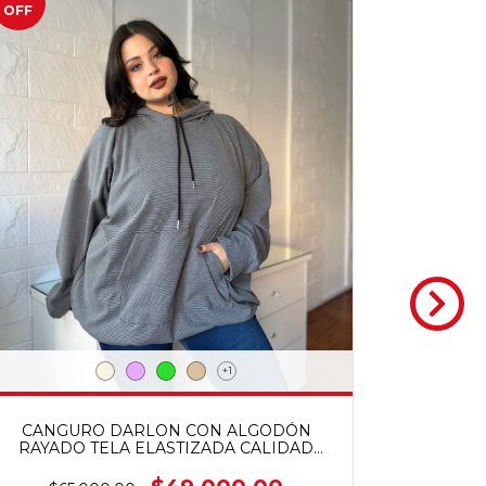
OFF
OFF
+1
CANGURO DARLON CON ALGODÓN
RAYADO TELA ELASTIZADA CALIDAD
PREMIUM
CAMP