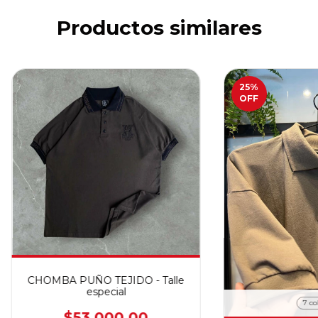
Productos similares
25
%
OFF
CHOMBA PUÑO TEJIDO - Talle
especial
7 co
$53.000,00