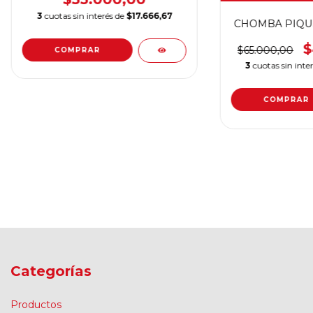
3
cuotas sin interés de
$17.666,67
CHOMBA PIQUE -
$
$65.000,00
COMPRAR
3
cuotas sin inte
COMPRAR
Categorías
Productos