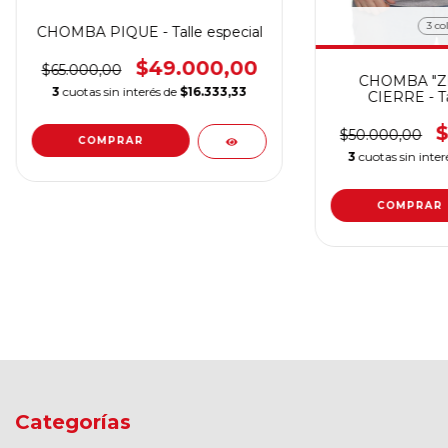
3 co
CHOMBA PIQUE - Talle especial
$49.000,00
$65.000,00
CHOMBA "Z
3
cuotas sin interés de
$16.333,33
CIERRE - Ta
$
$50.000,00
COMPRAR
3
cuotas sin inte
COMPRAR
Categorías