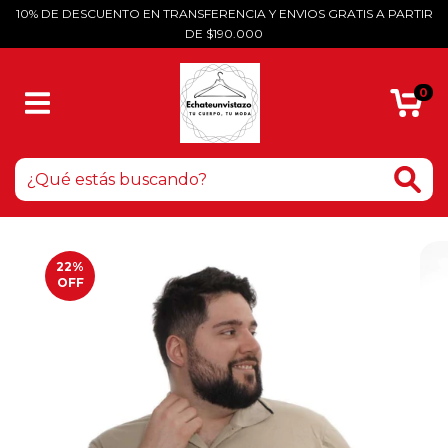
10% DE DESCUENTO EN TRANSFERENCIA Y ENVIOS GRATIS A PARTIR
DE $190.000
0
22
%
OFF