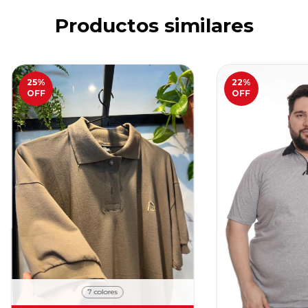
Productos similares
25
%
22
%
OFF
OFF
7 colores