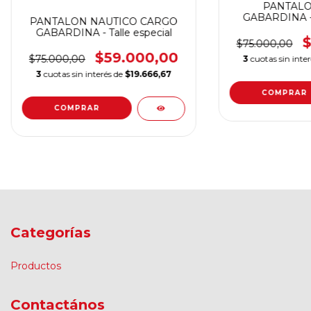
PANTALO
GABARDINA - T
PANTALON NAUTICO CARGO
GABARDINA - Talle especial
$
$75.000,00
$59.000,00
$75.000,00
3
cuotas sin inte
3
cuotas sin interés de
$19.666,67
COMPRAR
COMPRAR
Categorías
Productos
Contactános