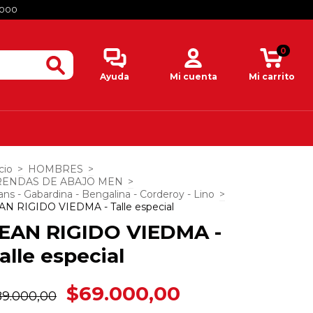
.000
0
Ayuda
Mi cuenta
Mi carrito
cio
>
HOMBRES
>
RENDAS DE ABAJO MEN
>
ans - Gabardina - Bengalina - Corderoy - Lino
>
AN RIGIDO VIEDMA - Talle especial
EAN RIGIDO VIEDMA -
alle especial
$69.000,00
89.000,00