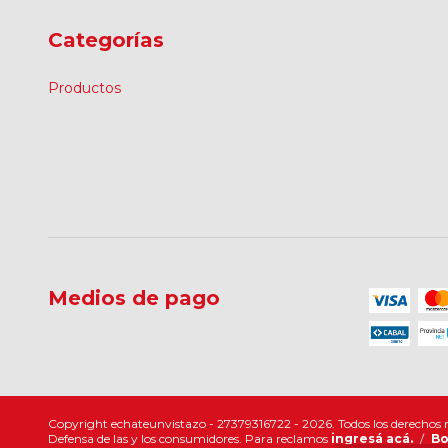
Categorías
Productos
Medios de pago
Copyright echateunvistazo - 27379316722 - 2026. Todos los derechos 
Defensa de las y los consumidores. Para reclamos
ingresá acá.
/
Bo