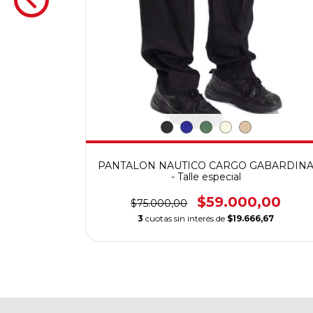
especial
PANTALON NAUTICO CARGO GABARDIN
,00
- Talle especial
,00
$59.000,00
$75.000,00
3
cuotas sin interés de
$19.666,67