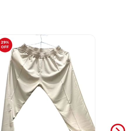
29
%
25
%
OFF
OFF