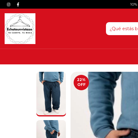
10%
22
%
OFF