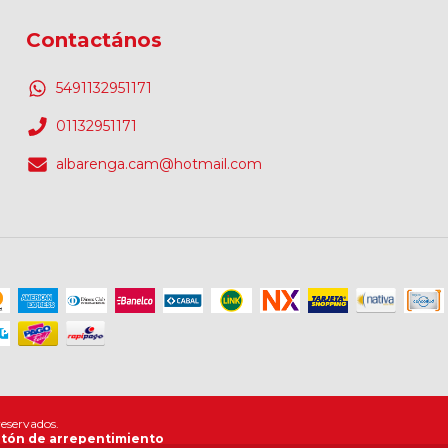
Contactános
5491132951171
01132951171
albarenga.cam@hotmail.com
reservados.
tón de arrepentimiento