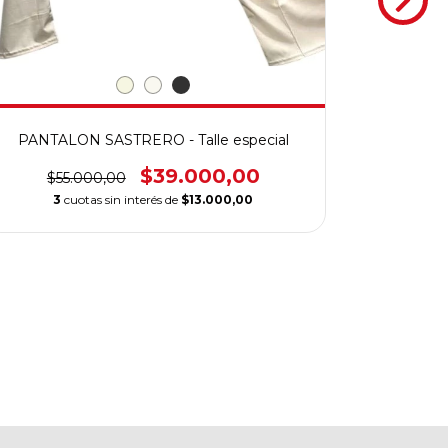
PANTALON SASTRERO - Talle especial
$39.000,00
$55.000,00
3
cuotas sin interés de
$13.000,00
PANTAL
$75
3